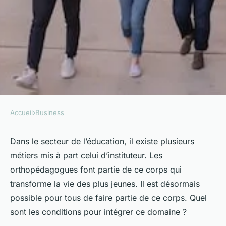
Accueil
›
Business
BUSINESS
Orthopédagogue : étude,
Dans le secteur de l’éducation, il existe plusieurs
métiers mis à part celui d’instituteur. Les
emploi et salaire
orthopédagogues font partie de ce corps qui
transforme la vie des plus jeunes. Il est désormais
Sarah
•
15 décembre 2022
•
2 min de lecture
possible pour tous de faire partie de ce corps. Quel
sont les conditions pour intégrer ce domaine ?