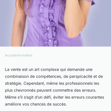
Accueil
›
Formation
FORMATION
Les erreurs courantes en
La vente est un art complexe qui demande une
combinaison de compétences, de perspicacité et de
vente et les astuces pour les
stratégie. Cependant, même les professionnels les
contourner
plus chevronnés peuvent commettre des erreurs.
Même s’il s’agit d’un défi, éviter les erreurs courantes
Victor
•
09/10/2023 06:59
•
4 min de lecture
améliore vos chances de succès.