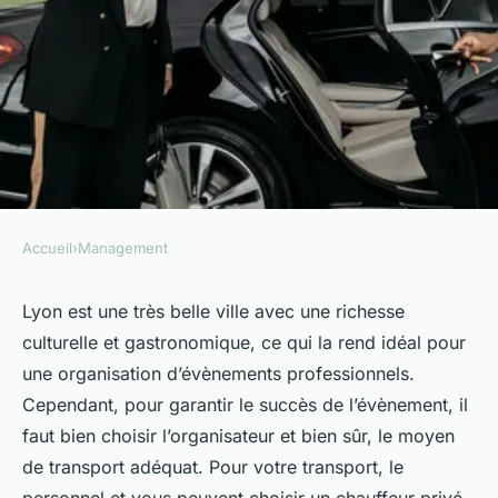
Accueil
›
Management
MANAGEMENT
Comment bien s'organiser
Lyon est une très belle ville avec une richesse
culturelle et gastronomique, ce qui la rend idéal pour
pour vos évènements
une organisation d’évènements professionnels.
professionnels à Lyon ?
Cependant, pour garantir le succès de l’évènement, il
faut bien choisir l’organisateur et bien sûr, le moyen
Mathieu
•
12 mai 2023
•
2 min de lecture
de transport adéquat. Pour votre transport, le